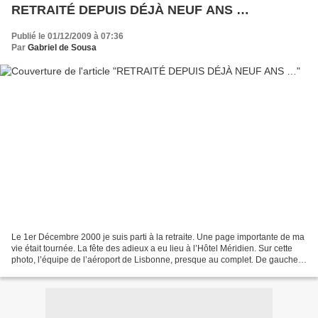
RETRAITÉ DEPUIS DÉJÀ NEUF ANS …
Publié le 01/12/2009 à 07:36
Par
Gabriel de Sousa
Le 1er Décembre 2000 je suis parti à la retraite. Une page importante de ma
vie était tournée. La fête des adieux a eu lieu à l’Hôtel Méridien. Sur cette
photo, l’équipe de l’aéroport de Lisbonne, presque au complet. De gauche à
droite, derrière : António...