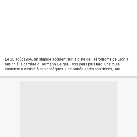
Le 26 août 1966, un stupide accident sur la piste de l’aérodrome de Sion a
mis fin à la carrière d’Hermann Geiger. Trois jours plus tard, une foule
immense a assisté à ses obsèques. Une année après son décès, une
marche anniversaire a réuni 1 700 personnes....