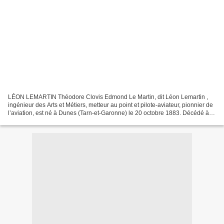
LÉON LEMARTIN Théodore Clovis Edmond Le Martin, dit Léon Lemartin ,
ingénieur des Arts et Métiers, metteur au point et pilote-aviateur, pionnier de
l’aviation, est né à Dunes (Tarn-et-Garonne) le 20 octobre 1883. Décédé à
Vincennes le 18 juin 1911. Brevet...