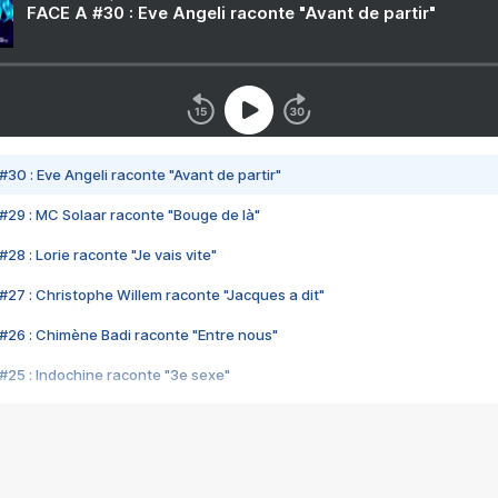
FACE A #30 : Eve Angeli raconte "Avant de partir"
#30 : Eve Angeli raconte "Avant de partir"
#29 : MC Solaar raconte "Bouge de là"
28 : Lorie raconte "Je vais vite"
#27 : Christophe Willem raconte "Jacques a dit"
#26 : Chimène Badi raconte "Entre nous"
#25 : Indochine raconte "3e sexe"
#24 : Zaho raconte "C'est chelou"
#23 : Patrick Bruel raconte "Au café des délices"
#22 : Kyo raconte "Le chemin"