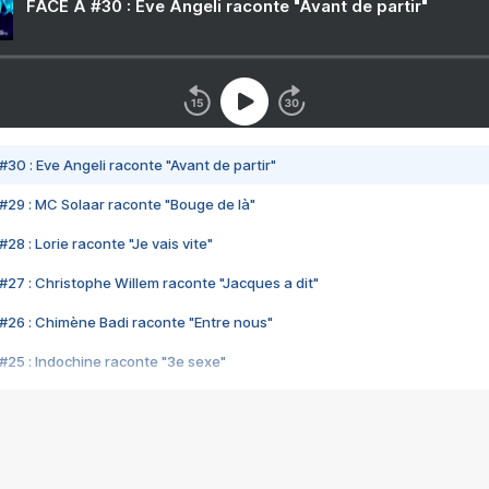
FACE A #30 : Eve Angeli raconte "Avant de partir"
#30 : Eve Angeli raconte "Avant de partir"
#29 : MC Solaar raconte "Bouge de là"
28 : Lorie raconte "Je vais vite"
#27 : Christophe Willem raconte "Jacques a dit"
#26 : Chimène Badi raconte "Entre nous"
#25 : Indochine raconte "3e sexe"
#24 : Zaho raconte "C'est chelou"
#23 : Patrick Bruel raconte "Au café des délices"
#22 : Kyo raconte "Le chemin"