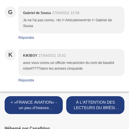
G
Gabriel de Sousa
27/04/2011 15:58
Je ne l'ai pas connu. <br /> Amicalement<br /> Gabriel de
Sousa
Répondre
K
KIKIBOY
27/04/2011 15:52
avez vous connu un officier mecanicien du nom de baudot
robert????dans les annees cinquante.
Répondre
< «FRANCE AVIATION» -
À L'ATTENTION DES
un peu d’histoire
LECTEURS DU BRÉSIL
(1954/1992)
(surtout de São Paulo) >
Hébergé par Canalblog