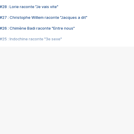
28 : Lorie raconte "Je vais vite"
#27 : Christophe Willem raconte "Jacques a dit"
#26 : Chimène Badi raconte "Entre nous"
#25 : Indochine raconte "3e sexe"
#24 : Zaho raconte "C'est chelou"
#23 : Patrick Bruel raconte "Au café des délices"
#22 : Kyo raconte "Le chemin"
#21 : Nolwenn Leroy raconte "Cassé"
#20 : Patrick Hernandez raconte "Born to be alive"
#19 : Lorie raconte "Près de moi"
#18 : Michael Jones raconte "A nos actes manqués" (avec Jean-Jacque
#17 : Khaled raconte "Aïcha"