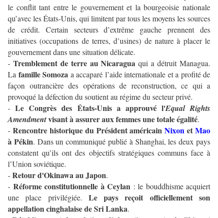
le conflit tant entre le gouvernement et la bourgeoisie nationale
qu’avec les États-Unis, qui limitent par tous les moyens les sources
de crédit. Certain secteurs d’extrême gauche prennent des
initiatives (occupations de terres, d’usines) de nature à placer le
gouvernement dans une situation délicate.
Tremblement de terre au Nicaragua
-
qui a détruit Managua.
famille Somoza
La
a accaparé l’aide internationale et a profité de
façon outrancière des opérations de reconstruction, ce qui a
provoqué la défection du soutient au régime du secteur privé.
Le Congrès des États-Unis a approuvé l'
-
Equal Rights
visant à assurer aux femmes une totale égalité
Amendment
.
Rencontre historique du Président américain
Nixon
et
Mao
-
à Pékin
. Dans un communiqué publié à Shanghai, les deux pays
constatent qu’ils ont des objectifs stratégiques communs face à
l’Union soviétique.
Retour d'Okinawa au Japon
-
.
Réforme constitutionnelle à Ceylan
-
: le bouddhisme acquiert
Le pays reçoit officiellement son
une place privilégiée.
appellation cinghalaise de Sri Lanka
.