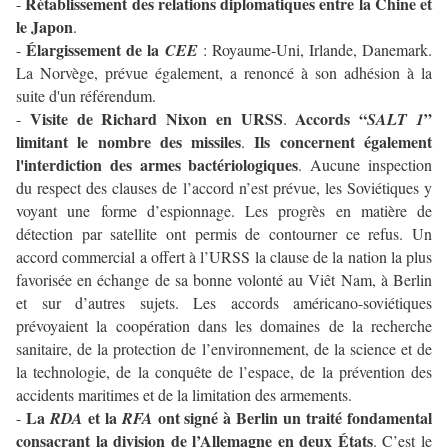
Rétablissement des relations diplomatiques entre la Chine et
-
le Japon
.
Élargissement de la
-
CEE
: Royaume-Uni, Irlande, Danemark.
La Norvège, prévue également, a renoncé à son adhésion à la
suite d'un référendum.
Visite de Richard Nixon en URSS
Accords “
”
-
.
SALT 1
limitant le nombre des missiles
Ils concernent également
.
l'interdiction des armes bactériologiques
. Aucune inspection
du respect des clauses de l’accord n’est prévue, les Soviétiques y
voyant une forme d’espionnage. Les progrès en matière de
détection par satellite ont permis de contourner ce refus. Un
accord commercial a offert à l’URSS la clause de la nation la plus
favorisée en échange de sa bonne volonté au Viêt Nam, à Berlin
et sur d’autres sujets. Les accords américano-soviétiques
prévoyaient la coopération dans les domaines de la recherche
sanitaire, de la protection de l’environnement, de la science et de
la technologie, de la conquête de l’espace, de la prévention des
accidents maritimes et de la limitation des armements.
La
et la
ont signé à Berlin un traité fondamental
-
RDA
RFA
consacrant la division de l’Allemagne en deux États
. C’est le