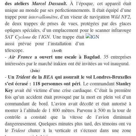
des ateliers
.
Marcel Dassault
À l’époque, cet appareil était
unique au monde par ses perfectionnements. Il était équipé d’une
trappe pour
intervallomètre
, d’un viseur de navigation
Wild NF2
,
de deux trappes de prises de vues, protégées par des glaces
optiques spéciales, d’un emplacement pour le scanner infrarouge
SAT Cyclone
de l’
IGN
. Une trappe
était
aussi prévue pour l’installation d’un
télescope.
(Avril)
a ouvert une escale à Bagdad
-
Air France
. 35 entreprises
intéressées par le marché irakien ont été invitées au vol inaugural.
(Juin)
Un
de la
qui assurait le vol Londres-Bruxelles
-
Trident
BEA
s’est écrasé : 118 personnes ont péri
Stanley
. Le commandant
Key
avait été victime d’une crise cardiaque. C’était la première
fois qu’un accident était provoqué par la mort en plein vol d’un
commandant de bord. L’avion avait décollé et était autorisé à
monter à l’altitude de 1 800 mètres. Parvenu à 500 m la tour de
contrôle a constaté que la vitesse de l’avion diminuait
dangereusement. Quelques minutes plus tard, des témoins ont vu
le
Trident
chuter à la verticale et s’écraser dans une zone