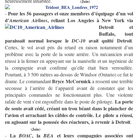
heureusement inhabitée.
(Juin)
Pour les 56 passagers et onze membres d’équipage d’un vol
-
d’
,
reliant Los Angeles à New York via
American Airlines
Detroit et
Buffalo, tout
paraissait normal lorsque le
avait quitté Detroit
DC-10
.
Certes, le vol avait pris du retard en raison notamment d’un
problème avec la porte de la soute arrière. Un mécanicien avait
réussi à la fermer en appuyant sur la manivelle et un ingénieur de
la compagnie avait confirmé qu’elle était bien verrouillée.
Pourtant, à 3 500 mètres au-dessus de Windsor (Ontario) ce fut le
Bryce McCormick
drame. Le commandant
a ressenti une terrible
secousse à l’arrière de l’appareil avant de constater que les
principales commandes ne fonctionnaient plus. Une violente
La porte
rafale de vent s’est engouffrée dans le poste de pilotage.
de soute avait cédé, créant un trou béant dans le plancher de
l’avion et arrachant les câbles de contrôle. Le pilote a réussi,
en agissant sur la poussée des réacteurs, à revenir à Detroit
.
(Juin)
La
, la
et leurs compagnies associées ont
-
BOAC
BEA