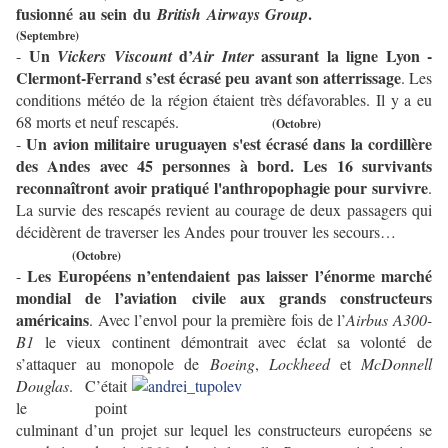
fusionné au sein du
.
British Airways Group
(Septembre)
Un
d’
assurant la ligne Lyon -
-
Vickers Viscount
Air Inter
Clermont-Ferrand s’est écrasé peu avant son atterrissage
. Les
conditions météo de la région étaient très défavorables. Il y a eu
68 morts et neuf rescapés.
(Octobre)
Un avion militaire uruguayen s'est écrasé dans la cordillère
-
des Andes avec 45 personnes à bord. Les 16 survivants
reconnaîtront avoir pratiqué l'anthropophagie pour survivre
.
La survie des rescapés revient au courage de deux passagers qui
décidèrent de traverser les Andes pour trouver les secours…
(Octobre)
Les Européens n’entendaient pas laisser l’énorme marché
-
mondial de l’aviation civile aux grands constructeurs
américains
. Avec l’envol pour la première fois de l’
Airbus A300-
B1
le
vieux continent démontrait avec éclat sa volonté de
s’attaquer au monopole de
Boeing
,
Lockheed
et
McDonnell
Douglas
. C’était
le point
culminant d’un projet sur lequel les constructeurs européens se