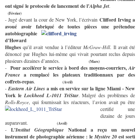
ont signé le protocole de lancement de l’
Alpha Jet
.
(Février)
Clifford Irving
a
- Jugé devant la cour de New York, l’écrivain
avoué avoir fabriqué de toutes
pièces une prétendue
autobiographie
d’Howard
Hughes
qu’il avait vendue à l’éditeur
McGraw-Hill
. Il avait été
dénoncé par Hughes lui-même qui vivait pourtant reclus depuis
plusieurs dizaines d’années.
(Mars)
Pour accélérer le service à bord des moyens-courriers,
-
Air
a remplacé les plateaux traditionnaux par des
France
coffrets-repas
.
(Avril)
a mis en service sur la ligne Miami - New
-
Eastern Air Lines
York le
Lockheed L-1011 TriStar
. Malgré des problèmes de
Rolls-Royce
, qui fournissait les
réacteurs, l’avion avait pu être
certifié une
dizaine de jours
auparavant.
(Avril)
L’
National a reçu un nouvel
-
Institut Géographique
instrument de photographie aérienne : le
est sorti
Mystère 20