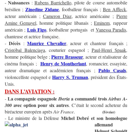
Naissances
-
:
Rubens Barrichello
, pilote de course automobile
Zinedine Zidane
brésilien ;
, footballeur français ;
Ben Affleck
,
acteur américain ;
Cameron Díaz
, actrice américaine ;
Pierre
Amine Gemayel
, homme politique libanais ;
Eminem
, rappeur
Luís Figo
américain ;
, footballeur portugais et
Vanessa Paradis
,
chanteuse et actrice française.
Décès
Maurice Chevalier
-
:
, acteur et chanteur français ;
Cristóbal Balenciaga
, couturier espagnol ;
Paul-Henri Spaak
,
Pierre Brasseur
homme politique belge ;
, acteur et réalisateur de
Henry de Montherlant
cinéma français ;
, romancier, essayiste,
Pablo Casals
auteur dramatique et académicien français ;
,
Harry S. Truman
violoncelliste espagnol e
, président des États-
Unis.
DANS L’AVIATION :
La compagnie espagnole
a commandé trois
-
Iberia
Airbus A-
avec option pour six
autres
300
. C’était le second acheteur du
biréacteur européen après
Air France
.
(Février)
Michel Debré
et son
homologue
- Le ministre de la Défense
allemand
Helmut Schmidt