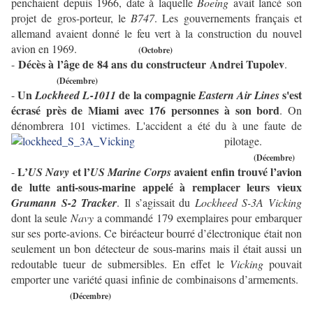
penchaient depuis 1966, date à laquelle
Boeing
avait lancé son
projet de gros-porteur, le
B747
. Les gouvernements français et
allemand avaient donné le feu vert à la construction du nouvel
avion en 1969.
(Octobre)
Décès à l’âge de 84 ans du constructeur
Andrei Tupolev
-
.
(Décembre)
Un
de la compagnie
s'est
-
Lockheed L-1011
Eastern Air Lines
écrasé près de Miami avec 176 personnes à son bord
. On
dénombrera 101 victimes.
L'accident a été du à une faute de
pilotage.
(Décembre)
L’
et l’
avaient enfin trouvé l’avion
-
US Navy
US Marine Corps
de lutte anti-sous-marine appelé à remplacer leurs vieux
Grumann S-2 Tracker
. Il s’agissait du
Lockheed S-3A Vicking
dont la seule
Navy
a commandé 179 exemplaires pour embarquer
sur ses porte-avions. Ce biréacteur bourré d’électronique était non
seulement un bon détecteur de sous-marins mais il était aussi un
redoutable tueur de submersibles. En effet le
Vicking
pouvait
emporter une variété quasi infinie de combinaisons d’armements.
(Décembre)