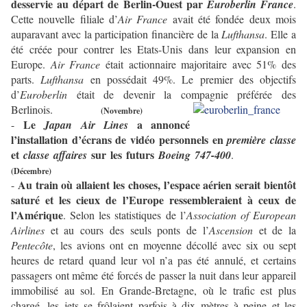
desservie au départ de Berlin-Ouest par
Euroberlin France
.
Cette nouvelle filiale d’
Air France
avait été fondée deux mois
auparavant avec la participation financière de la
Lufthansa
. Elle a
été créée pour contrer les Etats-Unis dans leur expansion en
Europe.
Air France
était actionnaire majoritaire avec 51% des
parts.
Lufthansa
en possédait 49%. Le premier des objectifs
d’
Euroberlin
était de devenir la compagnie préférée des
Berlinois.
(Novembre)
Le
a annoncé
-
Japan Air Lines
l’installation d’écrans de vidéo personnels en
première classe
et
sur les futurs
classe affaires
Boeing 747-400
.
(Décembre)
Au train où allaient les choses, l’espace aérien serait bientôt
-
saturé et les cieux de l’Europe ressembleraient à ceux de
l’Amérique
. Selon les statistiques de l’
Association of European
Airlines
et au cours des seuls ponts de l’
Ascension
et de la
Pentecôte
, les avions ont en moyenne décollé avec six ou sept
heures de retard quand leur vol n’a pas été annulé, et certains
passagers ont même été forcés de passer la nuit dans leur appareil
immobilisé au sol. En Grande-Bretagne, où le trafic est plus
chargé, les jets se frôlaient parfois à dix mètres à peine et les