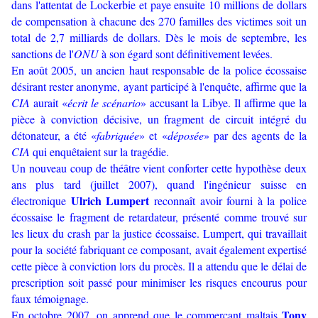
dans l'attentat de Lockerbie et paye ensuite 10 millions de dollars
de compensation à chacune des 270 familles des victimes soit un
total de 2,7 milliards de dollars. Dès le mois de septembre, les
sanctions de l'
ONU
à son égard sont définitivement levées.
En août 2005, un ancien haut responsable de la police écossaise
désirant rester anonyme, ayant participé à l'enquête, affirme que la
CIA
aurait «
écrit le scénario
» accusant la Libye. Il affirme que la
pièce à conviction décisive, un fragment de circuit intégré du
détonateur, a été «
fabriquée
» et «
déposée
» par des agents de la
CIA
qui enquêtaient sur la tragédie.
Un nouveau coup de théâtre vient conforter cette hypothèse deux
ans plus tard (juillet 2007), quand l'ingénieur suisse en
Ulrich Lumpert
électronique
reconnaît avoir fourni à la police
écossaise le fragment de retardateur, présenté comme trouvé sur
les lieux du crash par la justice écossaise. Lumpert, qui travaillait
pour la société fabriquant ce composant, avait également expertisé
cette pièce à conviction lors du procès. Il a attendu que le délai de
prescription soit passé pour minimiser les risques encourus pour
faux témoignage.
Tony
En octobre 2007, on apprend que le commerçant maltais