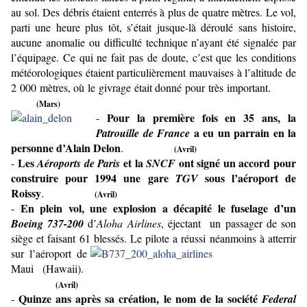
au sol. Des débris étaient enterrés à plus de quatre mètres. Le vol,
parti une heure plus tôt, s’était jusque-là déroulé sans histoire,
aucune anomalie ou difficulté technique n’ayant été signalée par
l’équipage. Ce qui ne fait pas de doute, c’est que les conditions
météorologiques étaient particulièrement mauvaises à l’altitude de
2 000 mètres, où le givrage était donné pour très important.
(Mars)
Pour la première fois en 35 ans, la
-
a eu un parrain en la
Patrouille de France
personne d’Alain Delon
.
(Avril)
Les
et la
ont signé un accord pour
-
Aéroports de Paris
SNCF
construire pour 1994 une gare
sous l’aéroport de
TGV
Roissy
.
(Avril)
En plein vol, une explosion a décapité le fuselage d’un
-
Boeing 737-200
d’
Aloha Airlines
, éjectant
un passager de son
siège et faisant 61 blessés. Le pilote a
réussi néanmoins à atterrir
sur l’aéroport de
Maui (Hawaii).
(Avril)
Quinze ans après sa création, le nom de la société
-
Federal