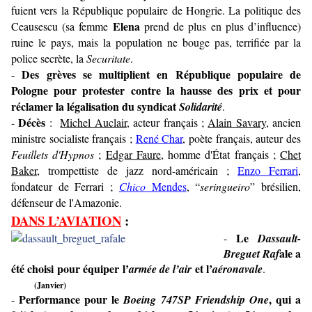
fuient vers la République populaire de Hongrie. La politique des
Elena
Ceausescu (sa femme
prend de plus en plus d’influence)
ruine le pays, mais la population ne bouge pas, terrifiée par la
police secrète, la
Securitate
.
Des grèves se multiplient en République populaire de
-
Pologne pour protester contre la hausse des prix et pour
réclamer la légalisation du syndicat
Solidarité
.
Décès
-
:
Michel Auclair
, acteur français ;
Alain Savary
, ancien
ministre socialiste français ;
René Char
, poète français, auteur des
Feuillets d'Hypnos
;
Edgar Faure
, homme d'État français ;
Chet
Baker
, trompettiste de jazz nord-américain ;
Enzo Ferrari
,
fondateur de Ferrari ;
Chico
Mendes
, “
seringueiro
” brésilien,
défenseur de l'Amazonie.
DANS L’AVIATION
:
Le
-
Dassault-
ale a
Breguet Raf
été choisi pour équiper l’
et l’
armée de l’air
aéronavale
.
(Janvier)
Performance pour le
, qui a
-
Boeing 747SP
Friendship One