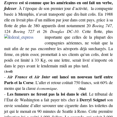
est si connue que les américains en ont fait un verbe,
Express
fedexer
. À l’époque de son premier jour d’activité,
la compagnie
basée à Memphis, n’avait transporté que dix-huit colis. En 1988
elle en livrait plus d’un million par jour dans cent pays, grâce à sa
flotte de plus de 380 appareils dont notamment 20
Boeing 747
,
124
Boeing 727
et 26
Douglas DC-10
. Cette flotte, plus
importante que celles de la plupart des
compagnies aériennes, ne volait que la
nuit afin de ne pas encombrer les aéroports déjà surchargés. La
firme, en plein essor, promettait à ses clients qu’un colis, dont le
poids est limité à 33 Kg, ou une lettre, serait livré n’importe où
dans le pays avant le lendemain midi au plus tard.
(Avril)
et
ont lancé un nouveau tarif entre
-
Air France
Air Inter
Paris et la Corse
. L’aller et retour coûtait 750 francs, soit 60% de
moins que la classe
économique
.
(Mai)
Les fumeurs ne feront pas la loi dans le ciel
-
. Le tribunal de
Derryl Seignet
l’État de Washington a fait payer très cher à
son
envie soudaine d’aller savourer une cigarette dans les toilettes du
jet qui le menait en 90 minutes de Seattle à Reno. Cette première
infraction lui a coûté 1 000 dollars. La seconde, qui valait 2 000