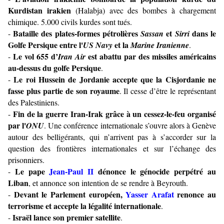
Kurdistan irakien
(Halabja) avec des bombes à chargement
chimique. 5.000 civils kurdes sont tués.
Bataille des plates-formes pétrolières
et
dans le
-
Sassan
Sirri
Golfe Persique entre l'
et la
US Navy
Marine Iranienne
.
Le vol 655 d’
est abattu par des missiles américains
-
Iran Air
au-dessus du golfe Persique
.
Le roi Hussein de Jordanie accepte que la Cisjordanie ne
-
fasse plus partie de son royaume
. Il cesse d’être le représentant
des Palestiniens.
Fin de la guerre Iran-Irak grâce à un cessez-le-feu organisé
-
par l'
ONU
. Une conférence internationale s’ouvre alors à Genève
autour des belligérants, qui n’arrivent pas à s’accorder sur la
question des frontières internationales et sur l’échange des
prisonniers.
Le pape
Jean-Paul II
dénonce le génocide perpétré au
-
Liban
, et annonce son intention de se rendre à Beyrouth.
Devant le Parlement européen,
Yasser Arafat
renonce au
-
terrorisme et accepte la légalité internationale
.
Israël lance son premier satellite
-
.