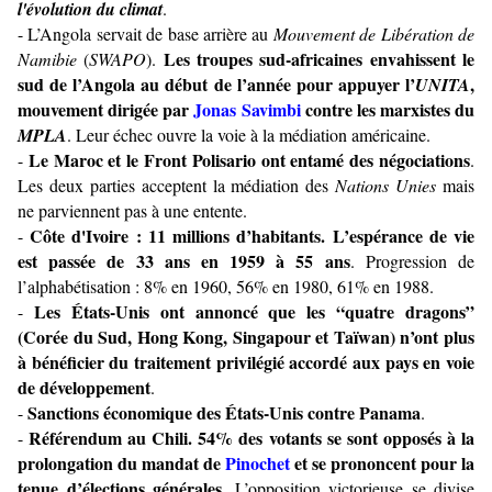
l'évolution du climat
.
- L’Angola servait de base arrière au
Mouvement de Libération de
Les troupes sud-africaines envahissent le
Namibie
(
SWAPO
).
sud de l’Angola au début de l’année pour appuyer l’
,
UNITA
mouvement dirigée par
Jonas Savimbi
contre les marxistes du
MPLA
. Leur échec ouvre la voie à la médiation américaine.
Le Maroc et le Front Polisario ont entamé des négociations
-
.
Les deux parties acceptent la médiation des
Nations Unies
mais
ne parviennent pas à une entente.
Côte d'Ivoire
:
11 millions d’habitants.
L’espérance de vie
-
est passée de 33 ans en 1959 à 55 ans
. Progression de
l’alphabétisation : 8% en 1960, 56% en 1980, 61% en 1988.
Les États-Unis ont annoncé que les “quatre dragons”
-
(Corée du Sud, Hong Kong, Singapour et Taïwan) n’ont plus
à bénéficier du traitement privilégié accordé aux pays en voie
de développement
.
Sanctions économique des États-Unis contre Panama
-
.
Référendum au Chili. 54% des votants se sont opposés à la
-
prolongation du mandat de
Pinochet
et se prononcent pour la
tenue d’élections générales
. L’opposition victorieuse se divise