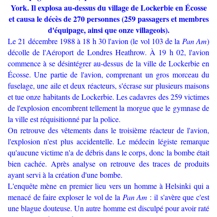
York. Il explosa au-dessus du village de Lockerbie en Écosse
et causa le décès de 270 personnes (259 passagers et membres
d'équipage, ainsi que onze villageois).
Le 21 décembre 1988 à 18 h 30 l'avion (le vol 103 de la
Pan Am
)
décolle de l'Aéroport de Londres Heathrow. À 19 h 02, l'avion
commence à se désintégrer au-dessus de la ville de Lockerbie en
Écosse. Une partie de l'avion, comprenant un gros morceau du
fuselage, une aile et deux réacteurs, s'écrase sur plusieurs maisons
et tue onze habitants de Lockerbie. Les cadavres des 259 victimes
de l'explosion encombrent tellement la morgue que le gymnase de
la ville est réquisitionné par la police.
On retrouve des vêtements dans le troisième réacteur de l'avion,
l'explosion n'est plus accidentelle. Le médecin légiste remarque
qu'aucune victime n'a de débris dans le corps, donc la bombe était
bien cachée. Après analyse on retrouve des traces de produits
ayant servi à la création d'une bombe.
L'enquête mène en premier lieu vers un homme à Helsinki qui a
menacé de faire exploser le vol de la
Pan Am
: il s'avère que c'est
une blague douteuse. Un autre homme est disculpé pour avoir raté