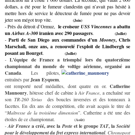
dollars, a été pour le fumeur clandestin qui n’avait pas hésité à
mettre hors de service le détecteur de fumée pour ne pas devoir
jeter son mégot trop vite.
(Juin)
le croiseur
a abattu
- Près du détroit d’Ormuz,
USS Vincennes
un
iranien avec 290 passagers
Airbus A-300
.
(Juillet)
Parti de San Diego aux commandes d’un
, Chris
-
Mooney
Marschall, onze ans, a renouvelé l’exploit de Lindbergh se
posant au Bourget
.
(Juillet)
L’équipe de France a triomphé lors du quatorzième
-
championnat du monde de voltige
aérienne, organisé au
Canada
. Les pilotes,
Jean Eyquem
entraînés par
,
Catherine
ont remporté neuf médailles, dont quatre en or.
Maunoury
, hôtesse chef de cabine à
Air France
, a enchaîné sur
son
TR-260 Sirius
des boucles inversées et des tonneaux à
facettes. En dix ans de compétition, elle avait acquis le titre de
“
Maîtresse de la troisième dimension
”. Catherine a été une des
étoiles de ce championnat.
(Août)
a créé, avec la
et le groupe
, la
-
Air France
Poste
TAT
Société
pour le développement du fret express international
.
Chronopost