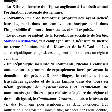
dialogue
.
La XIIe conférence de l’Eglise anglicane à Lambeth admet
-
l’ordination épiscopale des femmes
.
Royaume-Uni : de nombreux propriétaires ayant acheté
-
leur logement dans un contexte euphorique sont dans
l’impossibilité d’honorer leurs traites et sont expulsés
.
Le nouveau président de la République socialiste de Serbie,
-
Slobodan Milosevic
, fait campagne sur la nécessité de mettre
un terme à l’autonomie du Kosovo et de la Voïvodine
. Les
autres républiques yougoslaves craignent un retour vers un régime
centralisé.
En République socialiste de Roumanie, Nicolae Ceausescu
-
annonce un programme de repeuplement forcé prévoyant la
démolition de près de 8 000 villages, le relogement des
travailleurs agricoles et de leurs familles dans des tours en
béton
et l’édification de
(politique de “systématisation”)
monuments grandioses et peu réalistes à la gloire du régime et
de son dirigeant, le
Conducator
. Ceausescu abaisse le niveau de
vie des Roumains pour rembourser sa dette extérieure. Des
milliers de Hongrois de Transylvanie, menacés dans leur identité,