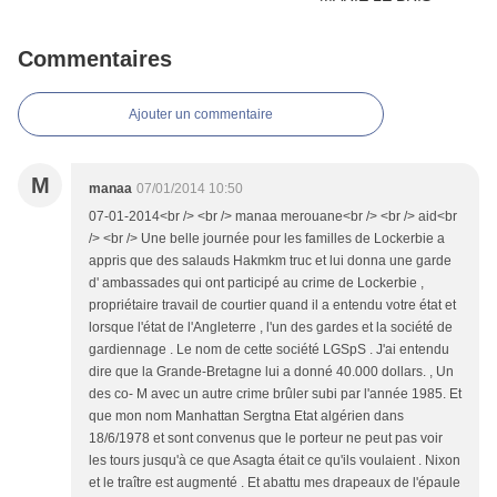
Commentaires
Ajouter un commentaire
M
manaa
07/01/2014 10:50
07-01-2014<br /> <br /> manaa merouane<br /> <br /> aid<br
/> <br /> Une belle journée pour les familles de Lockerbie a
appris que des salauds Hakmkm truc et lui donna une garde
d' ambassades qui ont participé au crime de Lockerbie ,
propriétaire travail de courtier quand il a entendu votre état et
lorsque l'état de l'Angleterre , l'un des gardes et la société de
gardiennage . Le nom de cette société LGSpS . J'ai entendu
dire que la Grande-Bretagne lui a donné 40.000 dollars. , Un
des co- M avec un autre crime brûler subi par l'année 1985. Et
que mon nom Manhattan Sergtna Etat algérien dans
18/6/1978 et sont convenus que le porteur ne peut pas voir
les tours jusqu'à ce que Asagta était ce qu'ils voulaient . Nixon
et le traître est augmenté . Et abattu mes drapeaux de l'épaule