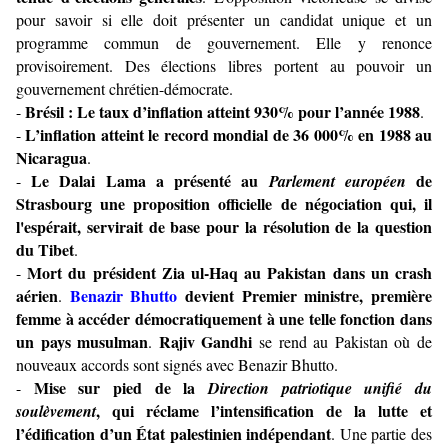
pour savoir si elle doit présenter un candidat unique et un
programme commun de gouvernement. Elle y renonce
provisoirement. Des élections libres portent au pouvoir un
gouvernement chrétien-démocrate.
Brésil : Le taux d’inflation atteint 930% pour l’année 1988
-
.
L’inflation atteint le record mondial de 36 000% en 1988 au
-
Nicaragua
.
Le Dalai Lama a présenté au
de
-
Parlement européen
Strasbourg une proposition officielle de négociation qui, il
l'espérait, servirait de base pour la résolution de la question
du Tibet
.
Mort du président Zia ul-Haq au Pakistan dans un crash
-
aérien
Benazir Bhutto
devient Premier ministre, première
.
femme à accéder démocratiquement à une telle fonction dans
un pays musulman
Rajiv Gandhi
.
se rend au Pakistan où de
nouveaux accords sont signés avec Benazir Bhutto.
Mise sur pied de la
-
Direction patriotique unifié du
, qui réclame l’intensification de la lutte et
soulèvement
l’édification d’un État palestinien indépendant
. Une partie des