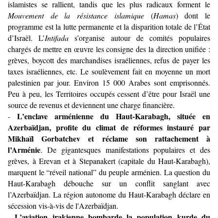
islamistes se rallient, tandis que les plus radicaux forment le
Mouvement de la résistance islamique
(
Hamas
) dont le
programme est la lutte permanente et la disparition totale de l’État
d’Israël. L’
Intifada
s’organise autour de comités populaires
chargés de mettre en œuvre les consigne des la direction unifiée :
grèves, boycott des marchandises israéliennes, refus de payer les
taxes israéliennes, etc. Le soulèvement fait en moyenne un mort
palestinien par jour. Environ 15 000 Arabes sont emprisonnés.
Peu à peu, les Territoires occupés cessent d’être pour Israël une
source de revenus et deviennent une charge financière.
L’enclave arménienne du Haut-Karabagh, située en
-
Azerbaïdjan, profite du climat de réformes instauré par
Mikhaïl Gorbatchev et réclame son rattachement à
l’Arménie
. De gigantesques manifestations populaires et des
grèves, à Erevan et à Stepanakert (capitale du Haut-Karabagh),
marquent le “réveil national” du peuple arménien. La question du
Haut-Karabagh débouche sur un conflit sanglant avec
l’Azerbaïdjan. La région autonome du Haut-Karabagh déclare en
sécession vis-à-vis de l'Azerbaïdjan.
L’aviation irakienne bombarde la population kurde du
-