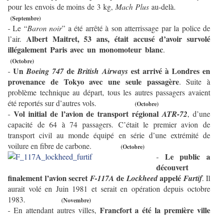
pour les envois de moins de 3 kg,
Mach Plus
au-delà.
(Septembre)
- Le “
Baron noir
” a été arrêté à son atterrissage par la police de
Albert Maitret, 53 ans, était accusé d’avoir survolé
l’air.
illégalement Paris avec un monomoteur blanc
.
(Octobre)
Un
de
est arrivé à Londres en
-
Boeing 747
British Airways
provenance de Tokyo avec une seule passagère
. Suite à
problème technique au départ, tous les autres passagers avaient
été reportés sur d’autres vols.
(Octobre)
Vol initial de l’avion de transport régional
-
ATR-72
, d’une
capacité de 64 à 74 passagers. C’était le premier avion de
transport civil au monde équipé en série d’une extrémité de
voilure en fibre de carbone.
(Octobre)
Le public a
-
découvert
finalement l’avion secret
de
appelé
F-117A
Lockheed
Furtif
. Il
aurait volé en Juin 1981 et serait en opération depuis octobre
1983.
(Novembre)
Francfort a été la première ville
- En attendant autres villes,