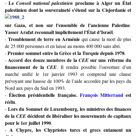
Le
proclame à Alger un État
-
Conseil national palestinien
palestinien dont la
souveraineté s’étend sur la Cisjordanie et
sur Gaza, et non sur l’ensemble de l’ancienne Palestine
.
Yasser Arafat reconnaît implicitement l’État d’Israël
.
Tremblement de terre en Arménie
-
qui cause la mort de plus
de 25 000 personnes et en laisse au moins 400 000 sans abri.
Premier sommet entre la Grèce et la Turquie depuis 1978
-
.
Accord des douze membres de la
sur une réforme du
-
CEE
financement de la
CEE
. Il rendra possible l’ouverture d’un
marché unifié le 1er janvier 1993 et comprend une clause
prévoyant une hausse de 100% de l’aide accordée par les pays du
Nord aux pays du Sud en 1993.
Élection présidentielle française.
François Mitterrand
est
-
réélu
.
Lors du Sommet de Luxembourg, les ministres des finances
-
de la
décident de libéraliser les mouvements de capitaux
CEE
pour le 1er juillet 1990
.
A Chypre, les Chypriotes turcs et grecs entament un
-