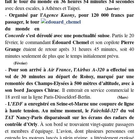
fait le tour du monde en 36 heures 54 minutes 54 secondes
avec deux escales, à Athènes et Taipei.
(Janvier)
Organisé par l’
, pour 120 000
francs par
-
Agence Kuony
passager, le tour
du monde en
s’est déroulé avec une ponctualité suisse
Concorde
. Partis le 20
Édouard Chemel
Pierre
février, le commandant
et son copilote
Grange
étaient de retour après 31 heures 45 minutes, soit 40
minutes seulement de plus que le temps initialement prévu.
(Février)
Pour son arrivé à
, l’
a effectué un
-
Air France
Airbus A-320
vol de 30 minutes au départ de Roissy, marqué par une
remontée des Champs-Elysées à 500 mètres d’altitude, avec à
son bord
Jacques Chirac
. Il entrerait en service commercial le
18 avril sur la ligne Paris-Düsseldorf-Berlin.
(Mars)
L’
a enregistré en Seine-et-Marne une coupure de ligne
-
EDF
à haute tension. Au même moment, le
du vol
Fairchild-327
Nancy-Paris disparaissait sur les écrans des radars de
TAT
contrôle d’Orly
. À son bord se trouvaient vingt-quatre passagers
et membres d’équipage. L’avion, dont plusieurs personnes ont
entendu les moteurs lancés à plein régime, a littéralement explosé