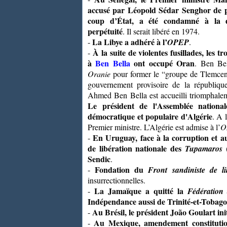
accusé par Léopold Sédar Senghor de 
coup d’État, a été condamné à la d
perpétuité
. Il serait libéré en 1974.
La Libye a adhéré à l’
-
OPEP
.
À la suite de violentes fusillades, les tr
-
à
Ben Bella
ont occupé Oran
. Ben Bel
Oranie
pour former le “groupe de Tlemce
gouvernement provisoire de la république
Ahmed Ben Bella est accueilli triomphaleme
Le président de l'Assemblée nationa
démocratique et populaire d'Algérie
. A 
Premier ministre. L’Algérie est admise à l’
O
En Uruguay, face à la corruption et au
-
de libération nationale des
Tupamaros
(
Sendic
.
Fondation du
-
Front sandiniste de li
insurrectionnelles.
La Jamaïque a quitté la
-
Fédération 
Indépendance aussi de Trinité-et-Tobago
Au Brésil, le président João Goulart ini
-
Au Mexique, amendement constitutio
-