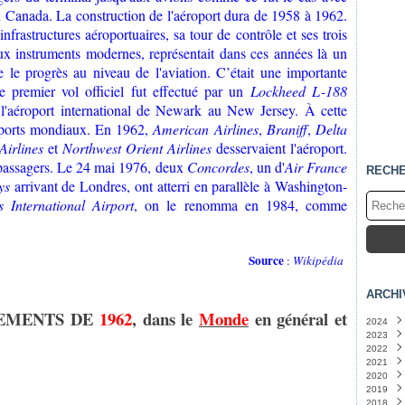
au Canada. La construction de l'aéroport dura de 1958 à 1962.
nfrastructures aéroportuaires, sa tour de contrôle et ses trois
aux instruments modernes, représentait dans ces années là un
 le progrès au niveau de l'aviation. C’était une importante
Le premier vol officiel fut effectué par un
Lockheed L-188
l'aéroport international de Newark au New Jersey. À cette
roports mondiaux. En 1962,
American Airlines
,
Braniff
,
Delta
Airlines
et
Northwest Orient Airlines
desservaient l'aéroport.
e passagers. Le 24 mai 1976, deux
Concordes
, un d'
Air France
RECH
ys
arrivant de Londres, ont atterri en parallèle à Washington-
s International Airport
, on le renomma en 1984, comme
Source
:
Wikipédia
ARCHI
NEMENTS DE
1962
, dans le
Monde
en général et
2024
2023
Févri
2022
Janv
Déc
2021
Nov
Déc
2020
Sept
Nov
Déc
2019
Août
Octo
Nov
Déc
2018
Juille
Sept
Octo
Nov
Déc