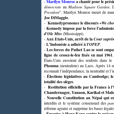
Marilyn Monroe
a chanté pour le prés
-
démocrate
au
Madison Square Garden
. 
President
”. Marilyn Monroe meurt de maniè
Joe DiMaggio
.
Kennedy
prononce
le discours «
-
We choo
Kennedy impose par la force l’admissio
-
d’Ole Miss
(Mississippi).
Aux Etats-Unis, arrêt de la
-
Cour suprê
L’Indonésie a adhéré à l’
-
OPEP
.
Les forces du Pathet Lao se sont empa
-
ligne de cessez-le-feu fixée en mai 1961
États-Unis envoient des renforts dans l
Phouma
(neutraliste) au Laos. Après 14 m
reconnaît l’indépendance, la neutralité et l
Élections législatives au Cambodge; l
-
totalité des sièges
.
Restitution officielle par la France à
-
Chandernagor, Yanaon, Karikal et Mah
Nouvelle Constitution au Népal qui en
-
interdits et le système consensuel des
pan
réforme agraire et supprime les bases légales
Émeutes à Hong Kong contre la présen
-