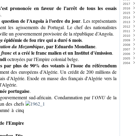
2017
Mai
Août
Sept
Octo
Nov
Déc
(
’est prononcée en faveur de l’arrêt de tous les essais
2016
Avril
Juille
Août
Sept
Octo
Nov
Déc
6
.
2015
Mars
Juin
Juille
Août
Sept
Octo
Nov
Déc
2014
Févri
Mai
Juin
Juille
Août
Sept
Octo
Nov
Déc
(
a question de l’Angola à l’ordre du jour
. Les représentants
2013
Janv
Avril
Mai
Juin
Juille
Août
Sept
Octo
Nov
Déc
(
nt les agissements du Portugal. Le chef des nationalistes
2012
Mars
Avril
Mai
Juin
Juille
Août
Sept
Octo
Nov
Déc
(
2011
Févri
Mars
Avril
Mai
Juin
Juille
Août
Sept
Octo
Nov
Déc
(
ille un gouvernement provisoire de la république d’Angola.
2010
Janv
Févri
Mars
Avril
Mai
Juin
Juille
Août
Sept
Octo
Nov
Déc
(
e épidémie de fou rire qui a duré 6 mois
.
2009
Janv
Févri
Mars
Avril
Mai
Juin
Juille
Août
Sept
Octo
Nov
Déc
(
, par Eduardo Mondlane
ération du Mozambique
.
2008
Févri
Mars
Avril
Mai
Juin
Juin
Août
Sept
Octo
Nov
Déc
(
2007
Janv
Févri
Mars
Avril
Mai
Mai
Juille
Août
Sept
Octo
Nov
Déc
(
(
et a créé le franc malien
et un Institut d’émission
 franc
.
2006
Janv
Févri
Mars
Avril
Avril
Juin
Juille
Août
Sept
Octo
Nov
Déc
ndi
octroyées par l'Empire colonial belge.
2005
Janv
Févri
Mars
Mars
Mai
Juin
Juille
Août
Sept
Octo
Nov
Déc
(
2004
Janv
Févri
Févri
Avril
Mai
Juin
Juille
Août
Sept
Octo
Nov
Déc
(
s par plus de 90% des votants à l’issue du référendum
Janv
Janv
Mars
Avril
Mai
Juin
Juille
Août
Sept
Octo
Nov
Déc
(
ement des européens d’Algérie. Un crédit de 200 millions de
Févri
Mars
Avril
Mai
Juin
Juille
Août
Sept
Octo
Nov
(
çais d’Algérie. Exode en masse des français d'Algérie vers la
Janv
Févri
Mars
Avril
Mai
Juin
Juille
Août
Sept
Octo
(
Janv
Févri
Mars
Avril
Mai
Juin
Juille
Août
(
'Algérie.
Janv
Févri
Mars
Avril
Mai
Juin
Juille
(
inée portugaise
.
Janv
Févri
Mars
Avril
Mai
Juin
(
Janv
Févri
Mars
Avril
Mai
(
gouvernement sud-africain. Condamnation par l’
ONU
de
la
Janv
Févri
Mars
Avril
 un des chefs
Janv
Févri
Mars
amné à cinq
Janv
Févri
Janv
de l'Empire
amadou Dia,