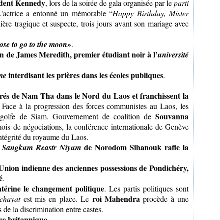
ident Kennedy
, lors de la soirée de gala organisée par le
parti
L'actrice a entonné un mémorable “
Happy Birthday, Mister
re tragique et suspecte, trois jours avant son mariage avec
»
se to go to the moon
.
n de James Meredith, premier étudiant noir à l’
université
interdisant les prières dans les écoles publiques
me
.
rés de Nam Tha dans le Nord du Laos et franchissent la
. Face à la progression des forces communistes au Laos, les
Souvanna
e golfe de Siam. Gouvernement de coalition de
ois de négociations, la conférence internationale de Genève
’intégrité du royaume du Laos.
e
de Norodom Sihanouk rafle la
Sangkum Reastr Niyum
 l’Union indienne des anciennes possessions de Pondichéry,
é
.
térine le changement politique
. Les partis politiques sont
roi Mahendra
chayat
est mis en place. Le
procède à une
 de la discrimination entre castes.
ce britannique
.