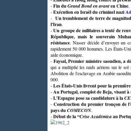
Fin du
en Chine
-
Grand Bond en avant
.
Exécution en Israël du criminel nazi
Ad
-
Un tremblement de terre de magnitude 
-
l'Iran
.
Un groupe de militaires a tenté de ren
-
République, mais le souverain Muham
résistance
. Nasser décide d’envoyer un con
rapidement 50 000 hommes. Les États-Unis
aide économique.
Faysal, Premier ministre saoudien, a d
-
qui a multiplié les raids aériens sur le s
Abolition de l'esclavage en Arabie saoudite
000.
Les États-Unis livrent pour la première 
-
Au Portugal, complot de Beja, visant à 
-
L’Espagne pose sa candidature à la
-
CE
Construction du premier tronçon de l’o
-
pays du
COMECON
.
Début de la “
au Portu
-
Crise Académica