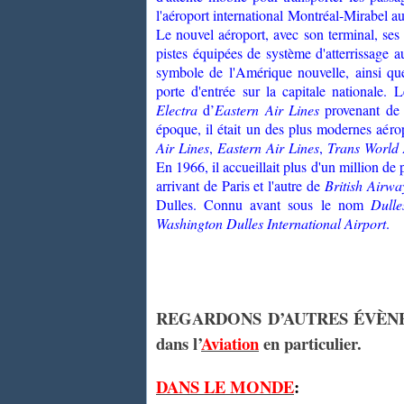
l'aéroport international Montréal-Mirabel 
Le nouvel aéroport, avec son terminal, ses i
pistes équipées de système d'atterrissage 
symbole de l'Amérique nouvelle, ainsi que
porte d'entrée sur la capitale nationale. 
Electra
d’
Eastern Air Lines
provenant de 
époque, il était un des plus modernes aé
Air Lines
,
Eastern Air Lines
,
Trans World 
En 1966, il accueillait plus d'un million d
arrivant de Paris et l'autre de
British Airwa
Dulles. Connu avant sous le nom
Dulle
Washington Dulles International Airport
.
REGARDONS D’AUTRES ÉVÈ
dans l’
Aviation
en particulier.
DANS LE MONDE
: