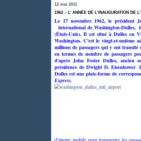
12 mai 2011
1962 – L’ ANNÉE DE L’INAUGURATION DE
Le 17 novembre 1962, le président J
international de Washington-Dulles,
(États-Unis). Il est situé à Dulles en 
Washington. C'est le vingt-et-unième a
millions de passagers qui y ont transité
en termes de nombre de passagers pour
d'après John Foster Dulles, ancien se
présidence de Dwight D. Eisenhower
.
Dulles est une plate-forme de corresp
.
Express
d'attente mobile pour transporter les pass