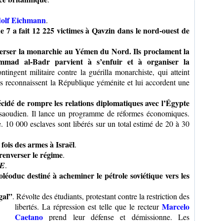
olf Eichmann
.
7 a fait 12 225 victimes à Qavzin dans le nord-ouest de
verser la monarchie au Yémen du Nord. Ils proclament la
mad al-Badr parvient à s’enfuir et à organiser la
tingent militaire contre la guérilla monarchiste, qui atteint
 reconnaissent la République yéménite et lui accordent une
écidé de rompre les relations diplomatiques avec l’Égypte
ol saoudien. Il lance un programme de réformes économiques.
. 10 000 esclaves sont libérés sur un total estimé de 20 à 30
fois des armes à Israël
.
renverser le régime
.
E
.
léoduc destiné à acheminer le pétrole soviétique vers les
gal”
. Révolte des étudiants, protestant contre la
restriction des
Marcelo
libertés. La répression est telle que le recteur
Caetano
prend leur défense et démissionne. Les