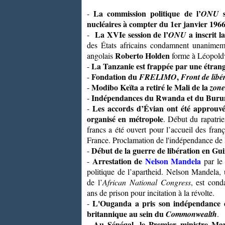
La commission politique de l’
s
-
ONU
nucléaires à compter du 1er janvier 196
La XVIe session de l’
a inscrit l
-
ONU
des États africains condamnent unanimeme
Roberto Holden
angolais
forme à Léopoldv
La Tanzanie est frappée par une étrang
-
Fondation du
,
-
FRELIMO
Front de lib
Modibo Keïta a retiré le Mali de la
-
zone
Indépendances du Rwanda et du Buru
-
Les accords d’Évian ont été approuvé
-
organisé en métropole
. Début du rapatri
francs a été ouvert pour l’accueil des fran
France. Proclamation de l'indépendance de l
Début de la guerre de libération en Gu
-
Arrestation de
Nelson Mandela
-
par le 
politique de l’apartheid. Nelson Mandela,
de l’
African National Congress
,
est cond
ans de prison pour incitation à la révolte.
L'Ouganda a pris son indépendance 
-
britannique au sein du
Commonwealth
.
Au Sénégal, le Premier ministre M
-