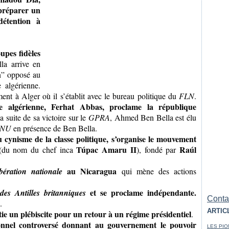
préparer un
étention à
oupes fidèles
la arrive en
n” opposé au
 algérienne.
nt à Alger où il s’établit avec le bureau politique du
FLN
.
le algérienne, Ferhat Abbas, proclame la république
la suite de sa victoire sur le
GPRA
, Ahmed Ben Bella est élu
NU
en présence de Ben Bella.
 cynisme de la classe politique, s’organise le mouvement
Túpac Amaru II
Raúl
du nom du chef inca
), fondé par
au Nicaragua
bération nationale
qui mène des actions
et se proclame indépendante.
des Antilles britanniques
Contac
.
ARTIC
tie un plébiscite pour un retour à un régime présidentiel
.
nnel controversé donnant au gouvernement le pouvoir
LES PIO