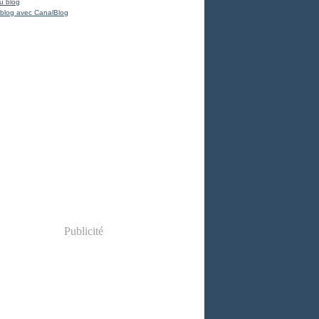
u blog
 blog avec CanalBlog
Publicité