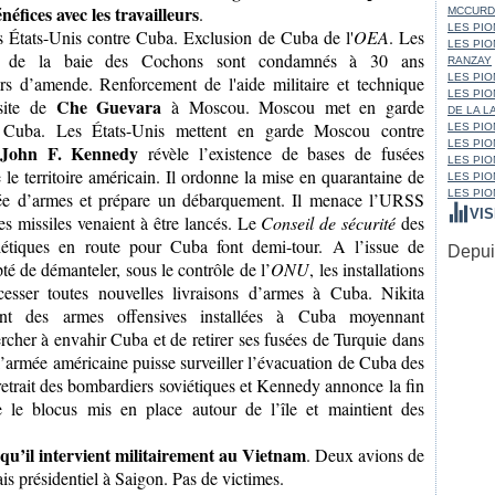
néfices avec les travailleurs
.
MCCURD
LES PION
 États-Unis contre Cuba. Exclusion de Cuba de l'
OEA
. Les
LES PIO
sion de la baie des Cochons sont condamnés à 30 ans
RANZAY
LES PIO
rs d’amende. Renforcement de l'aide militaire et technique
LES PIO
Che Guevara
isite de
à Moscou. Moscou met en garde
DE LA L
e Cuba. Les États-Unis mettent en garde Moscou contre
LES PIO
LES PIO
John F. Kennedy
révèle l’existence de bases de fusées
LES PIO
 le territoire américain. Il ordonne la mise en quarantaine de
LES PIO
LES PIO
rée d’armes et prépare un débarquement. Il menace l’URSS
VI
es missiles venaient à être lancés. Le
Conseil de sécurité
des
iétiques en route pour Cuba font demi-tour. A l’issue de
Depuis
té de démanteler, sous le contrôle de l’
ONU
, les installations
cesser toutes nouvelles livraisons d’armes à Cuba. Nikita
nt des armes offensives installées à Cuba moyennant
her à envahir Cuba et de retirer ses fusées de Turquie dans
l’armée américaine puisse surveiller l’évacuation de Cuba des
retrait des bombardiers soviétiques et Kennedy annonce la fin
le blocus mis en place autour de l’île et maintient des
u’il intervient militairement au Vietnam
. Deux avions de
s présidentiel à Saigon. Pas de victimes.