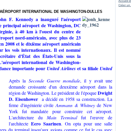
Accueil d
Créer un
 L’AÉROPORT INTERNATIONAL DE WASHINGTON-DULLES
ohn F. Kennedy a inauguré l'aéroport
le principal aéroport de Washington, DC
Virginie, à 40 km à l'ouest du centre de
éroport nord-américain, avec plus de 23
 en 2008 et le dixième aéroport américain
 les vols internationaux. Il est nommé
crétaire d'État des États-Unis sous la
L'aéroport international de Washington-
ondance importante pour
et sa filiale
United Airlines
United
Après la
Seconde Guerre mondiale
, il y avait une
demande croissante d'un deuxième aéroport dans la
Dwight
région de Washington. Le président de l'époque
D. Eisenhower
a décidé en 1958 sa construction. La
firme d'ingénierie civile
Ammann & Whitney
de New
York fut mandatée pour construire cet aéroport.
L'architecture du
Main Terminal
fut l'œuvre de
Eero Saarinen
l'architecte
. On opta pour une salle
agers du terminal jusqu'aux avions comme ce fut le cas avec