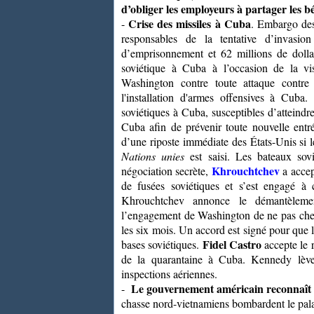
d’obliger les employeurs à partager les bé
Crise des missiles à Cuba
-
. Embargo des
responsables de la tentative d’inva
d’emprisonnement et 62 millions de dolla
soviétique à Cuba à l’occasion de la v
Washington contre toute attaque contr
l'installation d'armes offensives à Cuba.
soviétiques à Cuba, susceptibles d’atteindre
Cuba afin de prévenir toute nouvelle ent
d’une riposte immédiate des États-Unis si l
Nations unies
est saisi. Les bateaux sov
Khrouchtchev
négociation secrète,
a accep
de fusées soviétiques et s’est engagé à 
Khrouchtchev annonce le démantèleme
l’engagement de Washington de ne pas cherc
les six mois. Un accord est signé pour que 
Fidel Castro
bases soviétiques.
accepte le 
de la quarantaine à Cuba. Kennedy lève 
inspections aériennes.
Le gouvernement américain reconnaît q
-
chasse nord-vietnamiens bombardent le palai