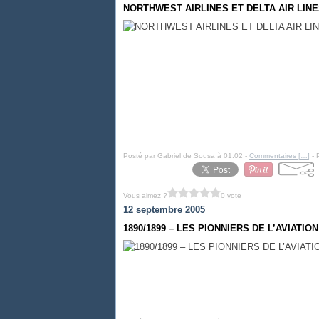
NORTHWEST AIRLINES ET DELTA AIR LIN
Posté par Gabriel de Sousa à 01:02 -
Commentaires [
…
]
- 
Vous aimez ?
0 vote
12 septembre 2005
1890/1899 – LES PIONNIERS DE L’AVIATION