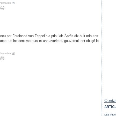
Permalien [
#
]
onçu par Ferdinand von Zeppelin a pris l’air. Après dix-huit minutes
ce, un incident moteurs et une avarie du gouvernail ont obligé le
Permalien [
#
]
Contac
ARTIC
LES PIO