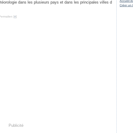
Accueil d
étéorologie dans les plusieurs pays et dans les principales villes d
Créer un 
Permalien [
#
]
Publicité