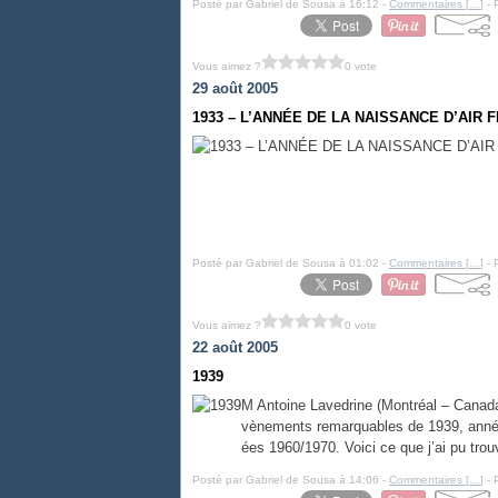
Posté par Gabriel de Sousa à 16:12 -
Commentaires [
…
]
- 
Vous aimez ?
0 vote
29 août 2005
1933 – L’ANNÉE DE LA NAISSANCE D’AIR 
Posté par Gabriel de Sousa à 01:02 -
Commentaires [
…
]
- 
Vous aimez ?
0 vote
22 août 2005
1939
M Antoine Lavedrine (Montréal – Canada
vènements remarquables de 1939, année 
ées 1960/1970. Voici ce que j’ai pu trouv
Posté par Gabriel de Sousa à 14:06 -
Commentaires [
…
]
- 