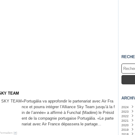
RECHE
 SKY TEAM
ARCHI
«Portugália va approfondir le partenariat avec Air Fra
nce et pourra intégrer l’Alliance Sky Team jusqu’à la f
2024
2023
Févri
in de l’année» a affirmé à Funchal (Madère) le Présid
2022
Janvi
Déce
ent de la compagnie portugaise Portugália. «Le parte
2021
Nove
Déce
nariat avec Air France dépassera le partage...
2020
Sept
Nove
Déce
2019
Août
Octo
Nove
Déce
Permalien [
#
]
2018
Juille
Sept
Octo
Nove
Déce