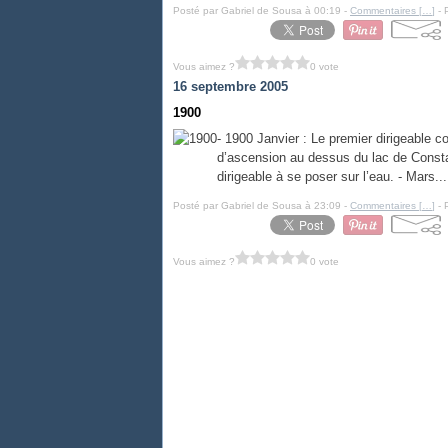
Posté par Gabriel de Sousa à 00:19 -
Commentaires [
…
]
- 
Vous aimez ?
0 vote
16 septembre 2005
1900
- 1900 Janvier : Le premier dirigeable c
d’ascension au dessus du lac de Constan
dirigeable à se poser sur l’eau. - Mars...
Posté par Gabriel de Sousa à 23:09 -
Commentaires [
…
]
- 
Vous aimez ?
0 vote