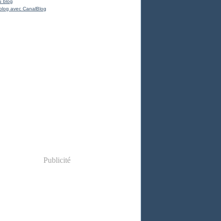
u blog
blog avec CanalBlog
Publicité