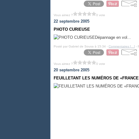
Vous aimez ?
0 vote
22 septembre 2005
PHOTO CURIEUSE
Dépannage en vol...
Posté par Gabriel de Sousa à 15:34 -
Commentaires [
…
]
- 
Vous aimez ?
0 vote
20 septembre 2005
FEUILLETANT LES NUMÉROS DE «FRANCE 