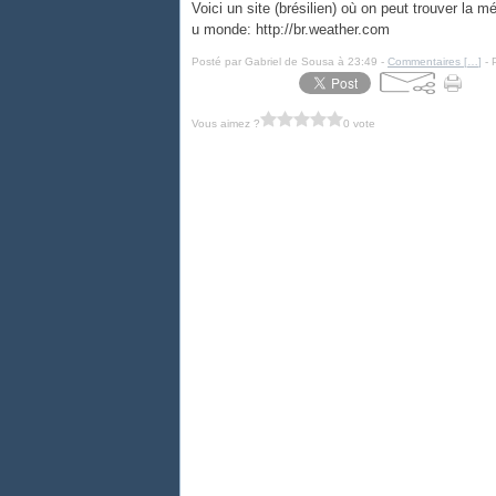
Voici un site (brésilien) où on peut trouver la m
u monde: http://br.weather.com
Posté par Gabriel de Sousa à 23:49 -
Commentaires [
…
]
- 
Vous aimez ?
0 vote