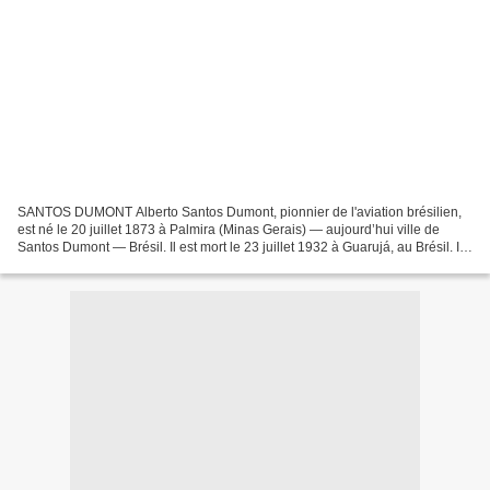
SANTOS DUMONT Alberto Santos Dumont, pionnier de l'aviation brésilien,
est né le 20 juillet 1873 à Palmira (Minas Gerais) — aujourd’hui ville de
Santos Dumont — Brésil. Il est mort le 23 juillet 1932 à Guarujá, au Brésil. Il
a passé la majeure partie...