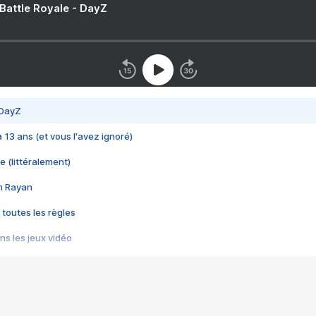
 Battle Royale - DayZ
 DayZ
 a 13 ans (et vous l'avez ignoré)
e (littéralement)
im Rayan
 toutes les règles
s les jeux vidéo
us choquant de Rockstar ? - Le scandale BULLY
e plus moche de Steam
du RÊVE tourne au CAUCHEMAR