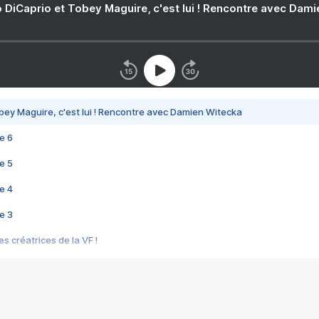
 DiCaprio et Tobey Maguire, c'est lui ! Rencontre avec Dam
bey Maguire, c'est lui ! Rencontre avec Damien Witecka
e 6
e 5
e 4
e 3
s créatrices de la VF !
e 2
e 1
e Mektoub My Love arrive enfin ! Rencontre avec Shaïn Boumedine et Sal