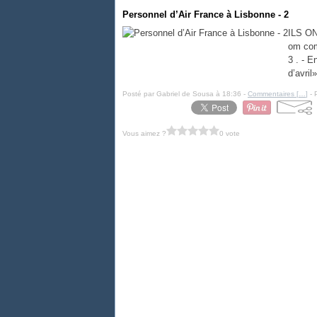
Personnel d’Air France à Lisbonne - 2
ILS ON
om com
3 . - E
d’avril
Posté par Gabriel de Sousa à 18:36 -
Commentaires [
…
]
- 
Vous aimez ?
0 vote