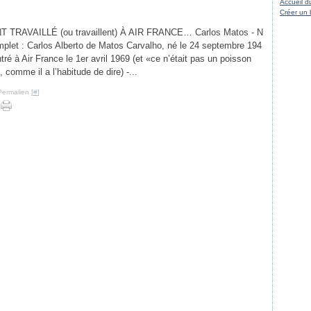
Accueil d
Créer un 
T TRAVAILLÉ (ou travaillent) À AIR FRANCE… Carlos Matos - N
plet : Carlos Alberto de Matos Carvalho, né le 24 septembre 194
ntré à Air France le 1er avril 1969 (et «ce n’était pas un poisson
», comme il a l’habitude de dire) -...
Permalien [
#
]