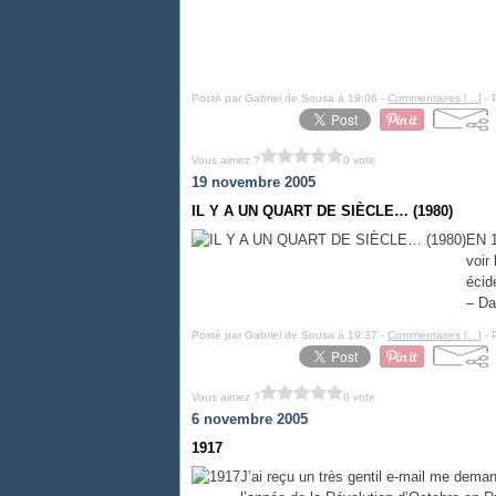
Posté par Gabriel de Sousa à 19:06 -
Commentaires [
…
]
- 
Vous aimez ?
0 vote
19 novembre 2005
IL Y A UN QUART DE SIÈCLE… (1980)
EN 1
voir
écid
– Da
Posté par Gabriel de Sousa à 19:37 -
Commentaires [
…
]
- 
Vous aimez ?
0 vote
6 novembre 2005
1917
J’ai reçu un très gentil e-mail me dem