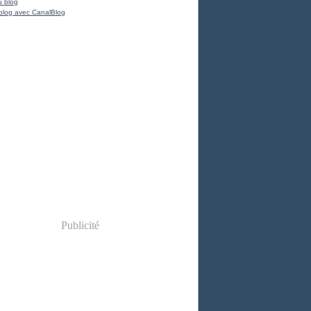
u blog
blog avec CanalBlog
Publicité