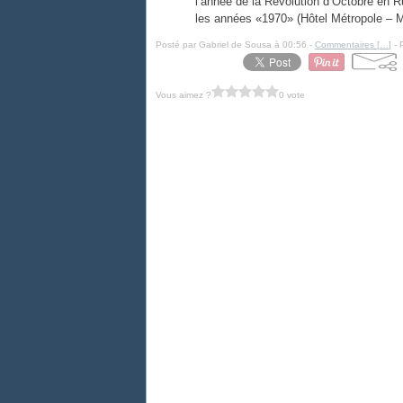
l’année de la Révolution d’Octobre en Ru
les années «1970» (Hôtel Métropole – M
Posté par Gabriel de Sousa à 00:56 -
Commentaires [
…
]
- 
Vous aimez ?
0 vote