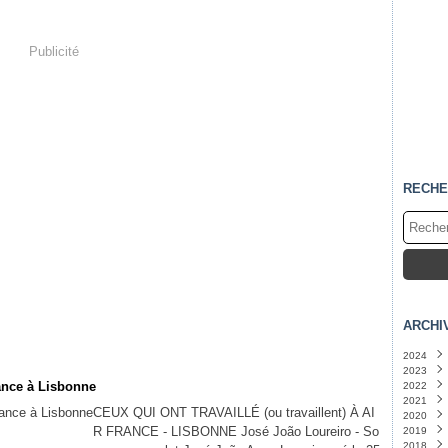
Publicité
RECHE
ARCHI
2024
2023
Févri
nce à Lisbonne
2022
Janvi
Déce
2021
Nove
Déce
CEUX QUI ONT TRAVAILLÉ (ou travaillent) À AI
2020
Sept
Nove
Déce
R FRANCE - LISBONNE José João Loureiro - So
2019
Août
Octo
Nove
Déce
2018
Juille
Sept
Octo
Nove
Déce