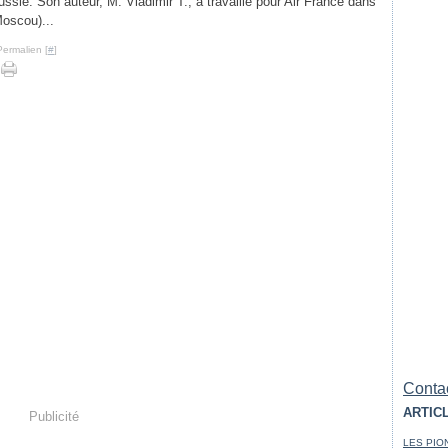
ssie. Son auteur, M. Vladimir T., a travaillé pour Air France dans
oscou)...
Permalien [
#
]
Contac
ARTIC
Publicité
LES PIO